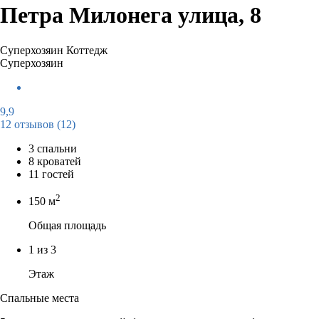
Петра Милонега улица, 8
Суперхозяин
Коттедж
Суперхозяин
9,9
12 отзывов
(12)
3 спальни
8 кроватей
11 гостей
2
150 м
Общая площадь
1 из 3
Этаж
Спальные места