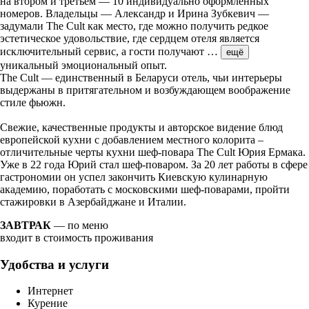
на втором и третьем — 10 индивидуально оформленных
номеров. Владельцы — Александр и Ирина Зубкевич —
задумали The Cult как место, где можно получить редкое
эстетическое удовольствие, где сердцем отеля является
исключительный сервис, а гости получают
…
ещё
уникальный эмоциональный опыт.
The Cult — единственный в Беларуси отель, чьи интерьеры
выдержаны в притягательном и возбуждающем воображение
стиле фьюжн.
Свежие, качественные продукты и авторское видение блюд
европейской кухни с добавлением местного колорита –
отличительные черты кухни шеф-повара The Cult Юрия Ермака.
Уже в 22 года Юрий стал шеф-поваром. За 20 лет работы в сфере
гастрономии он успел закончить Киевскую кулинарную
академию, поработать с московскими шеф-поварами, пройти
стажировки в Азербайджане и Италии.
ЗАВТРАК
— по меню
входит в стоимость проживания
Удобства и услуги
Интернет
Курение