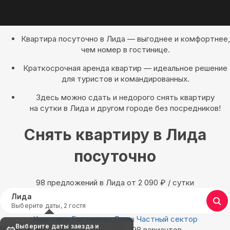
Квартира посуточно в Лида — выгоднее и комфортнее,
чем номер в гостинице.
Краткосрочная аренда квартир — идеальное решение
для туристов и командированных.
Здесь можно сдать и недорого снять квартиру
на сутки в Лида и другом городе без посредников!
Снять квартиру в Лида
посуточно
98 предложений в Лида oт 2 090
₽
/ сутки
Лида
Выберите даты, 2 гостя
Квартиры
Гостиницы
Дома
Частный сектор
Выберите даты заезда и
Найдём, где остановиться в Лида: 98 вариантов